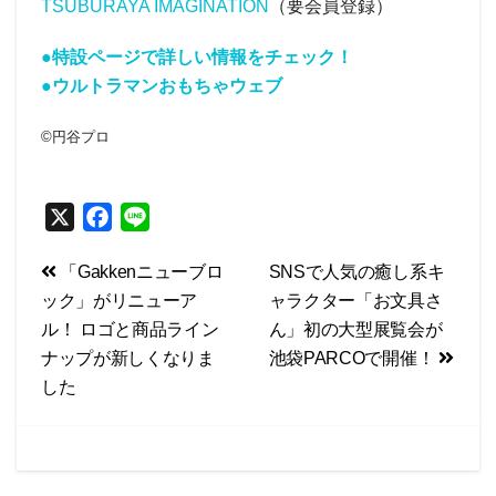
TSUBURAYA IMAGINATION
（要会員登録）
●特設ページで詳しい情報をチェック！
●ウルトラマンおもちゃウェブ
©円谷プロ
X
F
L
a
i
投
「Gakkenニューブロ
SNSで人気の癒し系キ
c
n
ック」がリニューア
ャラクター「お文具さ
e
e
稿
ル！ ロゴと商品ライン
ん」初の大型展覧会が
b
ナ
ナップが新しくなりま
池袋PARCOで開催！
o
ビ
した
o
k
ゲ
ー