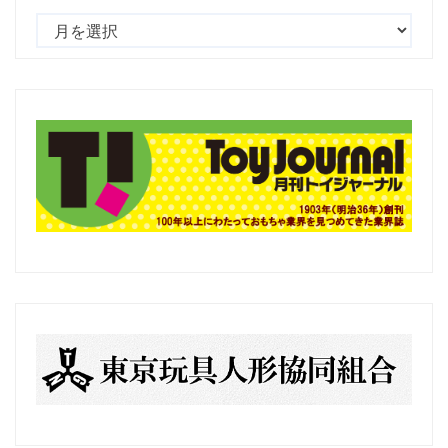
過
去
の
記
事