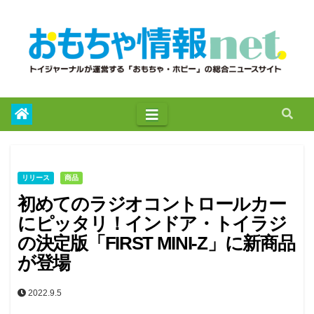
to
content
リリース
商品
初めてのラジオコントロールカー
にピッタリ！インドア・トイラジ
の決定版「FIRST MINI-Z」に新商品
が登場
2022.9.5