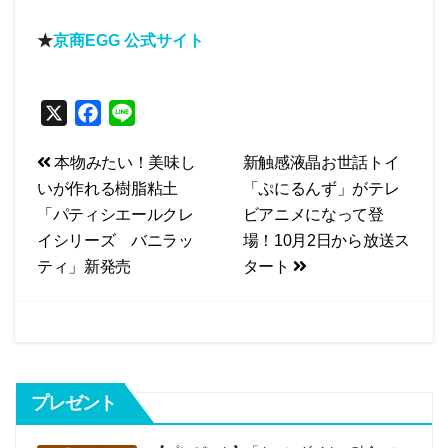
★
京商EGG 公式サイト
X
F
L
a
i
投
本物みたい！美味し
新触感液晶お世話トイ
c
n
いが作れる樹脂粘土
「ぷにるんず」がテレ
e
e
稿
「パティシエールクレ
ビアニメになって登
b
ナ
イシリーズ バニラッ
場！10月2日から放送ス
o
ビ
ティ」新発売
タート
o
k
ゲ
ー
シ
プレゼント
ョ
ン