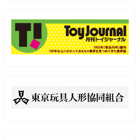
の
記
事