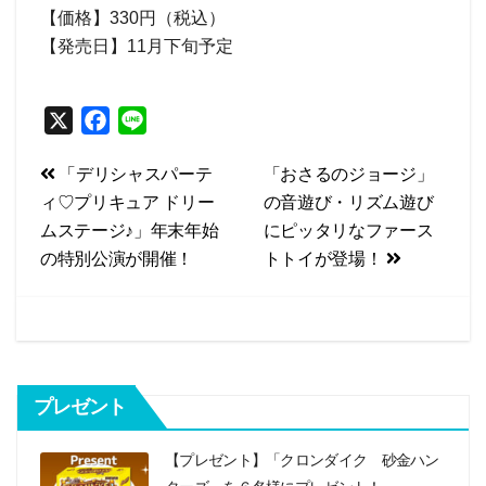
【価格】330円（税込）
【発売日】11月下旬予定
X
F
L
a
i
投
「デリシャスパーテ
「おさるのジョージ」
c
n
ィ♡プリキュア ドリー
の音遊び・リズム遊び
e
e
稿
ムステージ♪」年末年始
にピッタリなファース
b
ナ
の特別公演が開催！
トトイが登場！
o
ビ
o
k
ゲ
ー
シ
プレゼント
ョ
【プレゼント】「クロンダイク 砂金ハン
ン