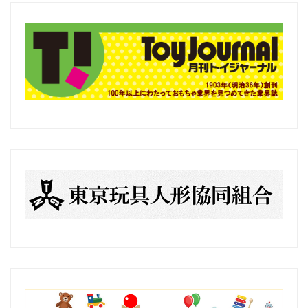
の
記
事