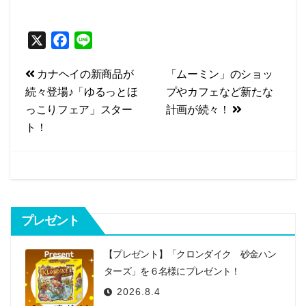
X
F
L
a
i
投
カナヘイの新商品が
「ムーミン」のショッ
c
n
続々登場♪「ゆるっとほ
プやカフェなど新たな
e
e
稿
っこりフェア」スター
計画が続々！
b
ナ
ト！
o
ビ
o
k
ゲ
ー
シ
プレゼント
ョ
【プレゼント】「クロンダイク 砂金ハン
ン
ターズ」を６名様にプレゼント！
2026.8.4