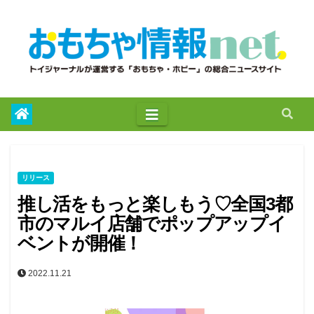
to
content
リリース
推し活をもっと楽しもう♡全国3都
市のマルイ店舗でポップアップイ
ベントが開催！
2022.11.21