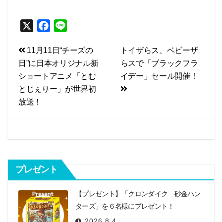
X
F
L
a
i
投
11月11日“チーズの
トイザらス、ベビーザ
c
n
日”に日本オリジナル新
らスで「ブラックフラ
e
e
稿
ショートアニメ「とむ
イデー」セール開催！
b
ナ
とじぇりー」が世界初
o
ビ
放送！
o
k
ゲ
ー
シ
プレゼント
ョ
ン
【プレゼント】「クロンダイク 砂金ハン
ターズ」を６名様にプレゼント！
2026.8.4