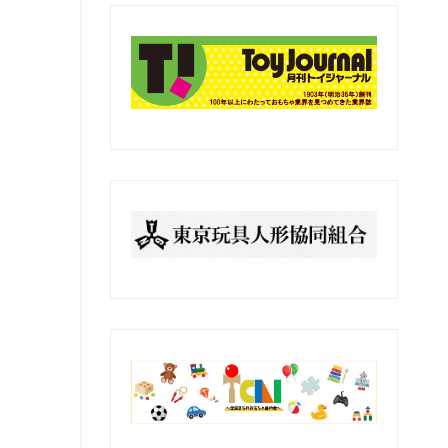
の
記
事