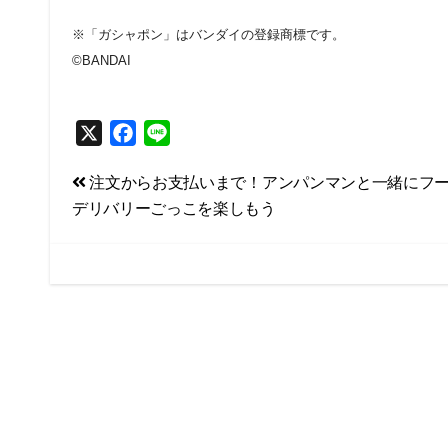
※「ガシャポン」はバンダイの登録商標です。
©BANDAI
X
F
L
a
i
投
注文からお支払いまで！アンパンマンと一緒にフ
c
n
デリバリーごっこを楽しもう
e
e
稿
b
ナ
o
ビ
o
k
ゲ
ー
シ
ョ