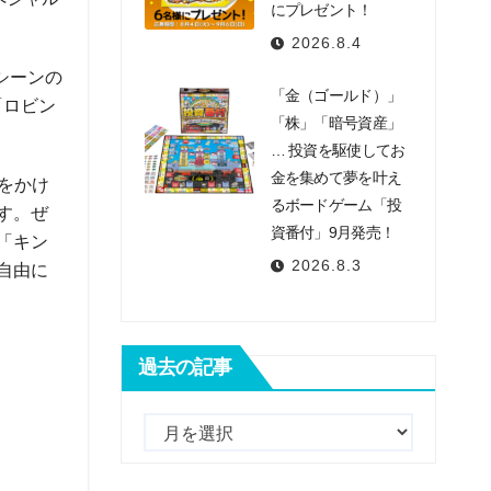
にプレゼント！
。
2026.8.4
シーンの
「金（ゴールド）」
「ロビン
「株」「暗号資産」
… 投資を駆使してお
金を集めて夢を叶え
をかけ
るボードゲーム「投
す。ぜ
資番付」9月発売！
「キン
2026.8.3
自由に
過去の記事
過
去