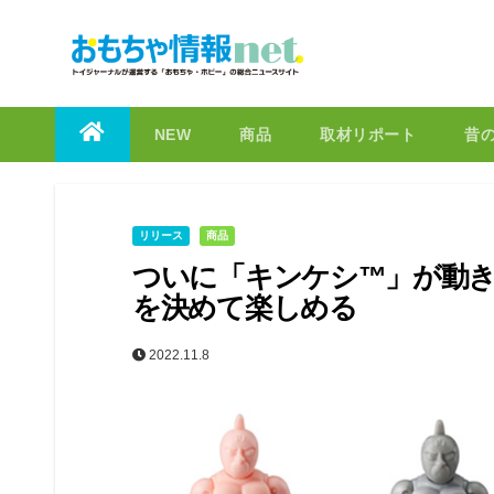
to
content
NEW
商品
取材リポート
昔
リリース
商品
ついに「キンケシ™」が動き
を決めて楽しめる
2022.11.8