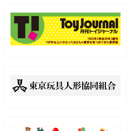
の
記
事