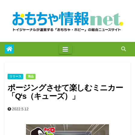
to
content
リリース
商品
ポージングさせて楽しむミニカー
「Q‘s（キューズ）」
2022.5.12