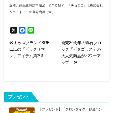
版権元商品化許諾申請済 ©ＴＯＭＹ 「チョロQ」は株式会社
タカラトミーの登録商標です。
X
F
L
a
i
投
キッズブランドBRE
発売30周年の磁石ブロ
c
n
EZEの「ビックリマ
ック「ピタゴラス」の
e
e
稿
ン」アイテム第2弾！
大人気商品がパワーア
b
ナ
ップ！
o
ビ
o
k
ゲ
ー
シ
プレゼント
ョ
【プレゼント】「クロンダイク 砂金ハン