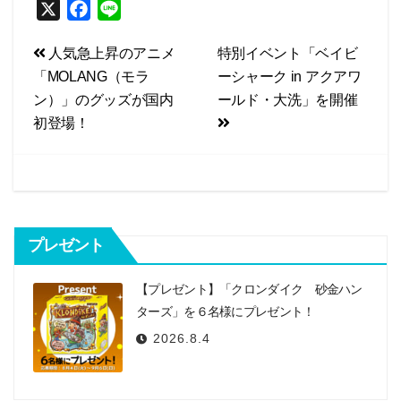
X
F
L
a
i
投
人気急上昇のアニメ
特別イベント「ベイビ
c
n
「MOLANG（モラ
ーシャーク in アクアワ
e
e
稿
ン）」のグッズが国内
ールド・大洗」を開催
b
ナ
初登場！
o
ビ
o
k
ゲ
ー
シ
プレゼント
ョ
【プレゼント】「クロンダイク 砂金ハン
ン
ターズ」を６名様にプレゼント！
2026.8.4