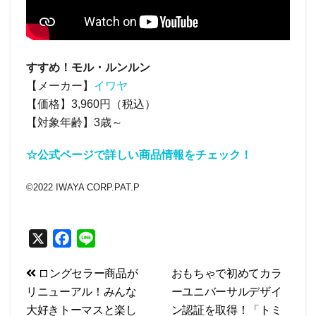
すすめ！モル・ルンルン
【メーカー】
イワヤ
【価格】3,960円（税込）
【対象年齢】3歳～
☆公式ページで詳しい商品情報をチェック！
©2022 IWAYA CORP.PAT.P
X
F
L
a
i
投
ロングセラー商品が
おもちゃで初めてカラ
c
n
リニューアル！みんな
ーユニバーサルデザイ
e
e
稿
大好きトーマスと楽し
ン認証を取得！「トミ
b