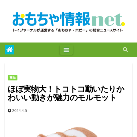
to
content
商品
ほぼ実物大！トコトコ動いたりか
わいい動きが魅力のモルモット
2024.4.5