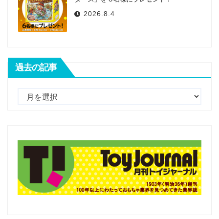
2026.8.4
過去の記事
過
去
の
記
事