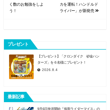
ナ
く数のお勉強をしよ
カを運転！ハンドルド
o
ビ
う！
ライバー」が新発売
o
k
ゲ
ー
シ
プレゼント
ョ
ン
【プレゼント】「クロンダイク 砂金ハン
ターズ」を６名様にプレゼント！
2026.8.4
最新記事
9月6日放送開始『仮面ライダーマイス』の