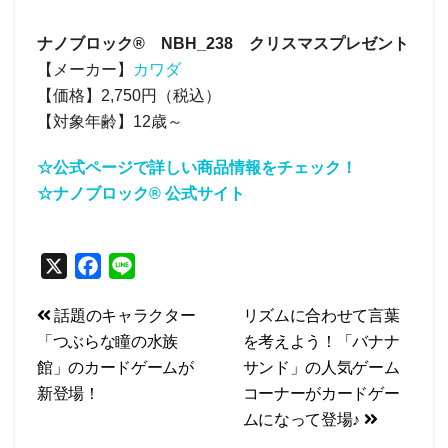
ナノブロック® NBH_238 クリスマスプレゼント
【メーカー】
カワダ
【価格】2,750円（税込）
【対象年齢】12歳～
☆公式ページで詳しい商品情報をチェック！
☆ナノブロック® 公式サイト
X
F
L
a
i
投
話題のキャラクター
リズムに合わせて言葉
c
n
「つぶらな瞳の水族
を考えよう！「バナナ
e
e
稿
館」のカードゲームが
サンド」の人気ゲーム
b
ナ
新登場！
コーナーがカードゲー
o
ビ
ムになって登場♪
o
k