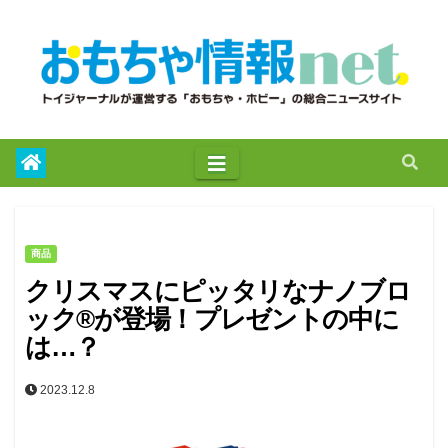
to
content
商品
クリスマスにピッタリなナノブロ
ック®が登場！プレゼントの中に
は…？
2023.12.8