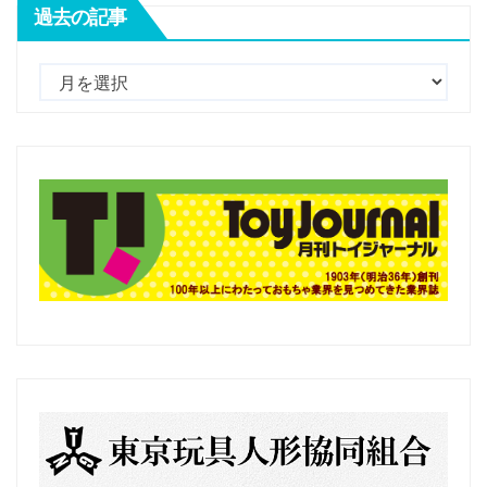
過去の記事
過
去
の
記
事