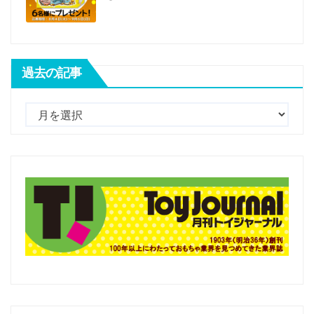
過去の記事
過
去
の
記
事