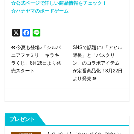
☆公式ページで詳しい商品情報をチェック！
☆ハナヤマのボードゲーム
X
F
L
a
i
投
今夏も登場♪「シルバ
SNSで話題に♪「アヒル
c
n
ニアファミリー キラキ
隊長」と「バスクリ
e
e
稿
ラくじ」8月26日より発
ン」のコラボアイテム
b
ナ
売スタート
が定番商品化！8月22日
o
ビ
より発売
o
k
ゲ
ー
シ
プレゼント
ョ
ン
【プレゼント】「クロンダイク 砂金ハン