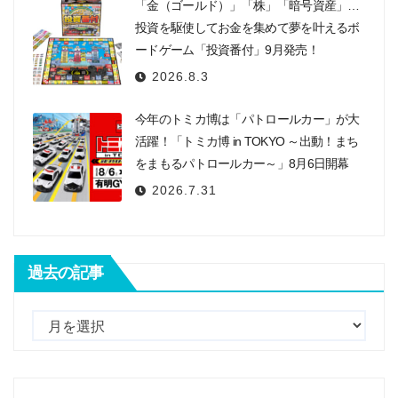
「金（ゴールド）」「株」「暗号資産」…
投資を駆使してお金を集めて夢を叶えるボ
ードゲーム「投資番付」9月発売！
2026.8.3
今年のトミカ博は「パトロールカー」が大
活躍！「トミカ博 in TOKYO ～出動！まち
をまもるパトロールカー～」8月6日開幕
2026.7.31
過去の記事
過
去
の