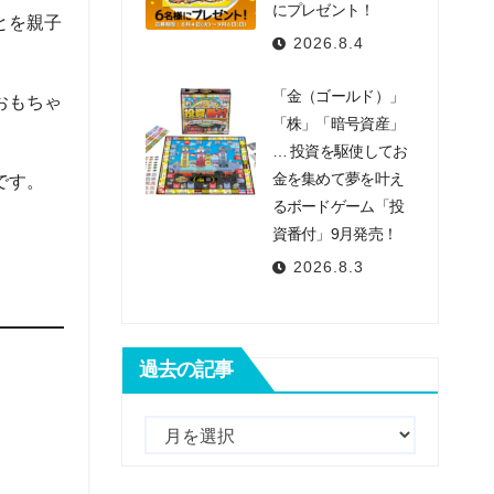
にプレゼント！
とを親子
2026.8.4
「金（ゴールド）」
おもちゃ
「株」「暗号資産」
… 投資を駆使してお
金を集めて夢を叶え
です。
るボードゲーム「投
資番付」9月発売！
2026.8.3
過去の記事
過
去