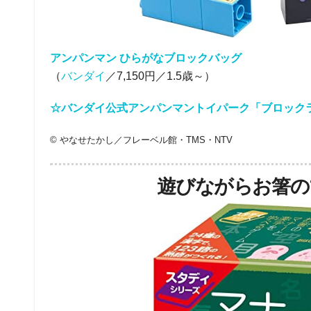
アンパンマン ひらがなブロックバッグ
（
バンダイ
／7,150円／1.5歳～）
☆バンダイ公式アンパンマントイパーク「ブロック
© やなせたかし／フレーベル館・TMS・NTV
遊びながらお箸の