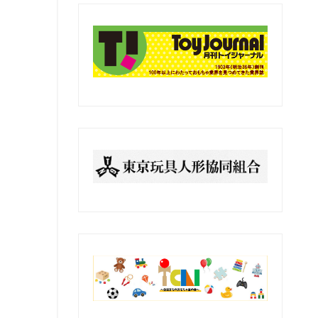
の
記
事