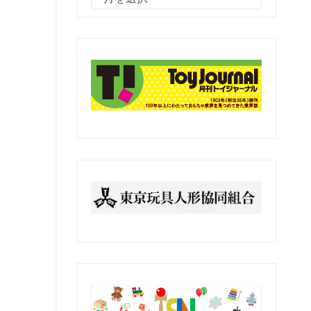
去
の
記
事