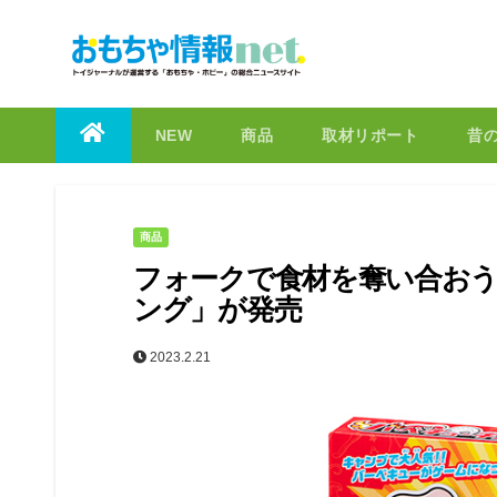
to
content
NEW
商品
取材リポート
昔
商品
フォークで食材を奪い合お
ング」が発売
2023.2.21