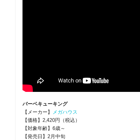
バーベキューキング
【メーカー】
メガハウス
【価格】2,420円（税込）
【対象年齢】6歳～
【発売日】2月中旬