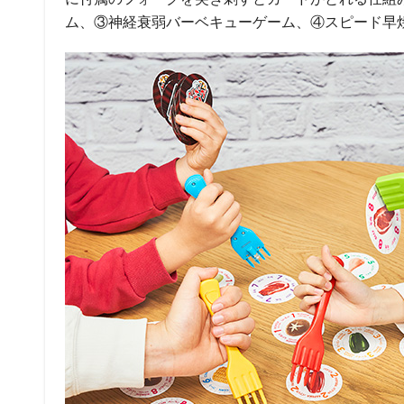
ム、③神経衰弱バーベキューゲーム、④スピード早焼