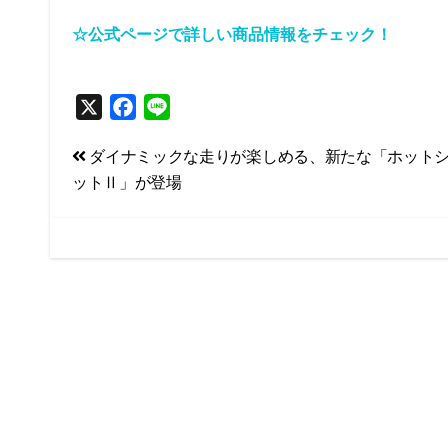
☆公式ページで詳しい商品情報をチェック！
X
F
L
a
i
投
ダイナミックな走りが楽しめる、新たな「ホット
c
n
ットⅡ」が登場
e
e
稿
b
ナ
o
ビ
o
k
ゲ
ー
シ
ョ
ン