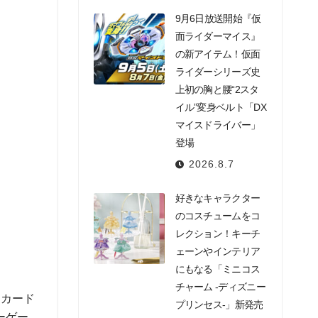
9月6日放送開始『仮
面ライダーマイス』
の新アイテム！仮面
ライダーシリーズ史
上初の胸と腰“2スタ
イル”変身ベルト「DX
マイスドライバー」
登場
2026.8.7
好きなキャラクター
のコスチュームをコ
レクション！キーチ
ェーンやインテリア
にもなる「ミニコス
チャーム -ディズニー
たカード
プリンセス-」新発売
ーゲー