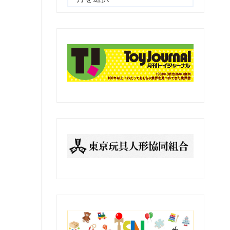
去
の
記
事