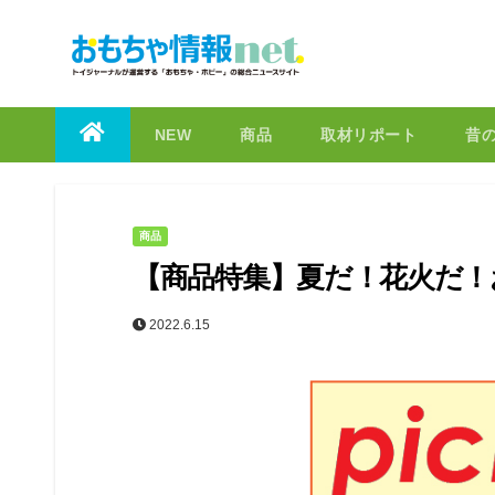
to
content
NEW
商品
取材リポート
昔
商品
【商品特集】夏だ！花火だ！
2022.6.15