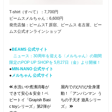
T-shirt（すべて）：7,700円
ビームスメルちゃん：6,600円
発売店舗：ビームスT 原宿、ビームス 名古屋、ビー
ムス公式オンラインショップ
●
BEAMS 公式サイト
ニュース：30周年を迎える〈メルちゃん〉の期間
限定のPOP UP SHOPを 5月27日（金）より開催！
●
MIN-NANO 公式サイト
●
メルちゃん 公式サイト
投
水洗いや煮沸消毒が
屋内でのびのび全身運
できて安心＆安全！ベ
動！「アンパンマン う
稿
ビートイ「Grayish Basi
ちの子天才 遊具シリー
ナ
c toyシリーズ」第2弾が
ズ」