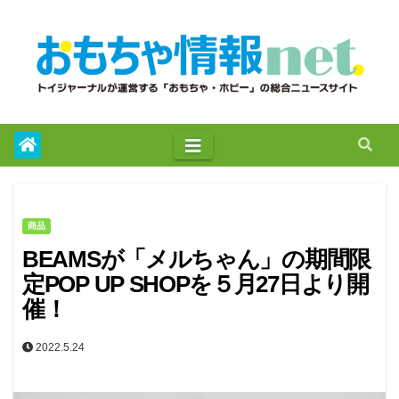
to
content
商品
BEAMSが「メルちゃん」の期間限
定POP UP SHOPを５月27日より開
催！
2022.5.24