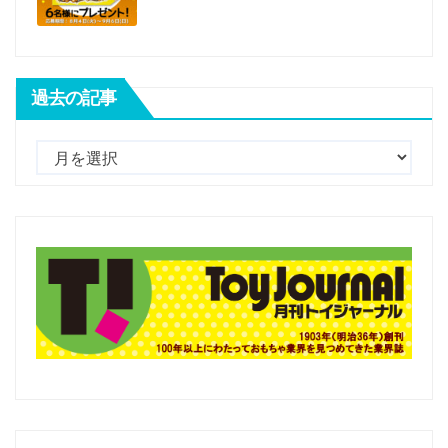
過去の記事
過
去
の
記
事