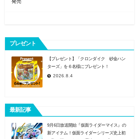
ビ
発売
ゲ
ー
シ
プレゼント
ョ
ン
【プレゼント】「クロンダイク 砂金ハン
ターズ」を６名様にプレゼント！
2026.8.4
最新記事
9月6日放送開始『仮面ライダーマイス』の
新アイテム！仮面ライダーシリーズ史上初