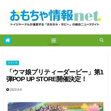
to
content
リリース
「ウマ娘プリティーダービー」第1
弾POP UP STORE開催決定！
2022.8.9