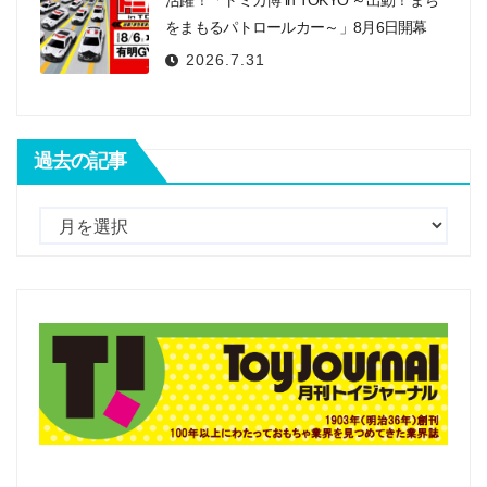
をまもるパトロールカー～」8月6日開幕
2026.7.31
過去の記事
過
去
の
記
事