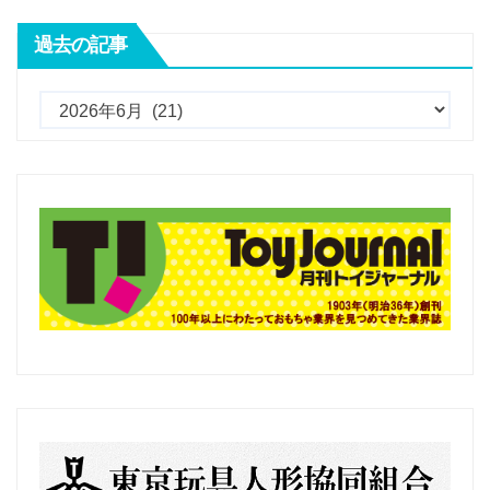
過去の記事
過
去
の
記
事