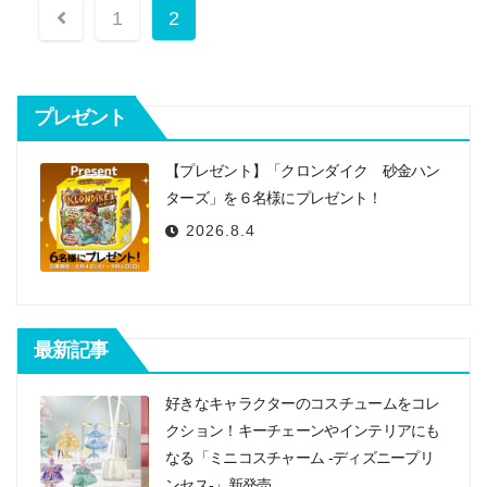
投
1
2
稿
ナ
プレゼント
ビ
ゲ
【プレゼント】「クロンダイク 砂金ハン
ー
ターズ」を６名様にプレゼント！
2026.8.4
シ
ョ
ン
最新記事
好きなキャラクターのコスチュームをコレ
クション！キーチェーンやインテリアにも
なる「ミニコスチャーム -ディズニープリ
ンセス-」新発売