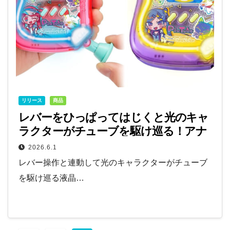
リリース
商品
レバーをひっぱってはじくと光のキャ
ラクターがチューブを駆け巡る！アナ
ログ×デジタルのギミックがくせにな
2026.6.1
る液晶トイが7月に新登場♪
レバー操作と連動して光のキャラクターがチューブ
を駆け巡る液晶…